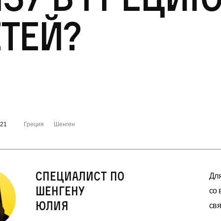
тей?
021
Греция
Шенген
Специалист по
Для
Шенгену
со 
Юлия
свя