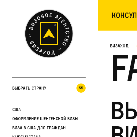
Консул
Визаход
F
Выбрать страну
55
В
США
Оформление шенгенской визы
ви
Виза в США для граждан
Кыргызстана