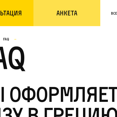
ьтация
Анкета
Вс
faq
AQ
ы оформляет
зу в Грецию