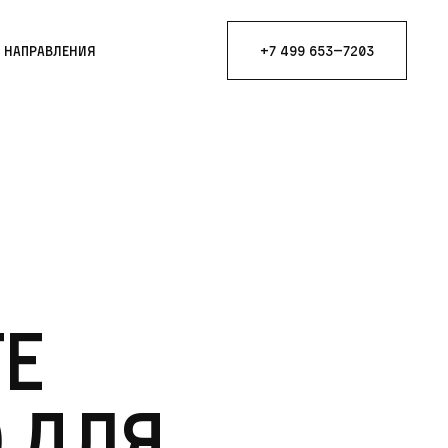
е направления
+7 499 653—7203
е
 для