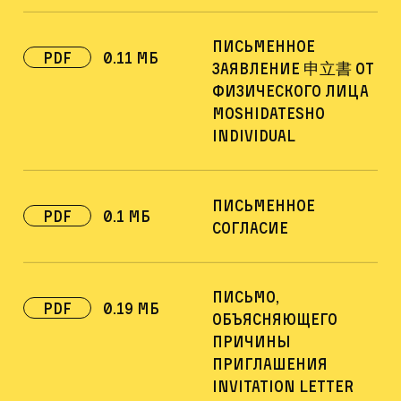
Письменное
pdf
0.11 Мб
заявление 申立書 от
физического лица
Moshidatesho
individual
Письменное
PDF
0.1 Мб
согласие
Письмо,
PDF
0.19 Мб
объясняющего
причины
приглашения
Invitation letter