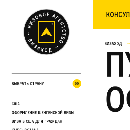
Консул
Визаход
П
о
Выбрать страну
55
США
Оформление шенгенской визы
Виза в США для граждан
Кыргызстана