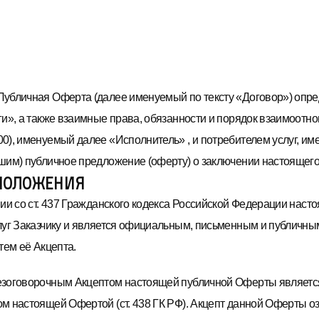
убличная Оферта (далее именуемый по тексту «Договор») опред
ги», а также взаимные права, обязанности и порядок взаимоот
0), именуемый далее «Исполнитель» , и потребителем услуг, 
им) публичное предложение (оферту) о заключении настоящего Дог
ПОЛОЖЕНИЯ
вии со ст. 437 Гражданского кодекса Российской Федерации нас
луг Заказчику и является официальным, письменным и публичн
тем её Акцепта.
зоговорочным Акцептом настоящей публичной Оферты является 
м настоящей Офертой (ст. 438 ГК РФ). Акцепт данной Оферты озн