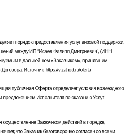
еляет порядок предоставления услуг визовой поддержки,
ношений между ИП “Исаев Филипп Дмитриевич”, (ИНН
именуемым в дальнейшем «Заказчиком», принявшим
овора. Источник: https://vizahod.ru/oferta
тоящая публичная Оферта определяет условия возмездного
ым предложением Исполнителя по оказанию Услуг
осуществление Заказчиком действий в порядке,
ачает, что Заказчик безоговорочно согласен со всеми