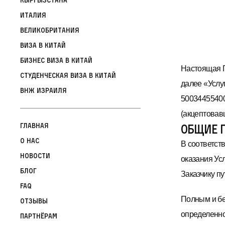
Италия
Великобритания
Виза в Китай
Бизнес виза в Китай
Настоящая П
Студенческая виза в Китай
далее «Услу
ВНЖ Израиля
50034455400
(акцептовавш
Главная
ОБЩИЕ 
О нас
В соответст
Новости
оказания Ус
Блог
Заказчику пу
FAQ
Полным и бе
Отзывы
определенно
Партнёрам