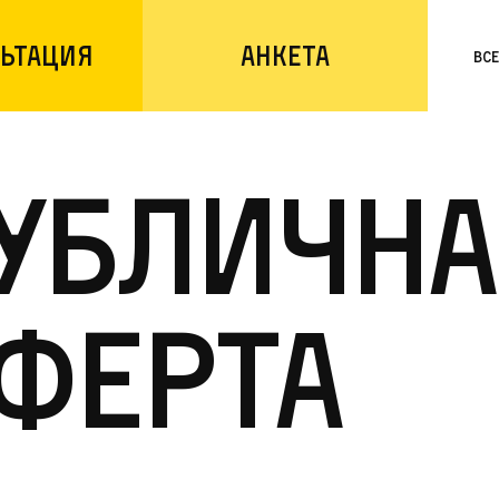
ьтация
Анкета
Вс
ублична
ферта