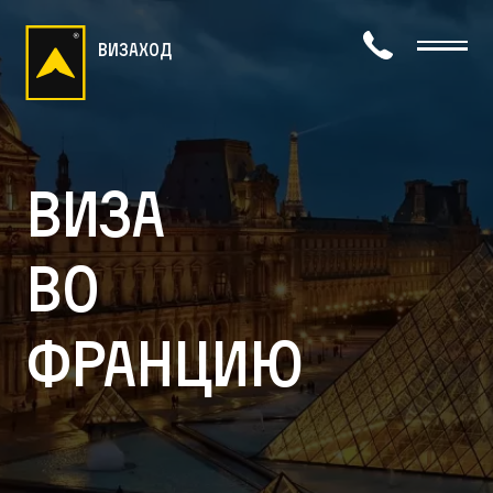
визаход
Виза
во
Францию