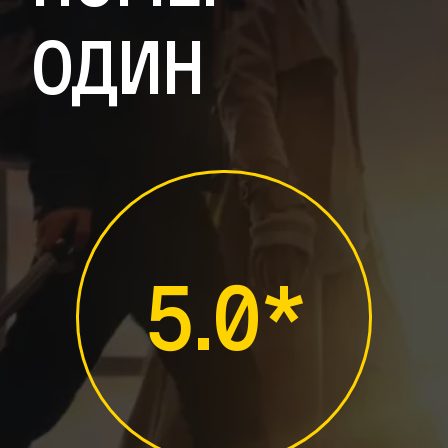
один
5.0*