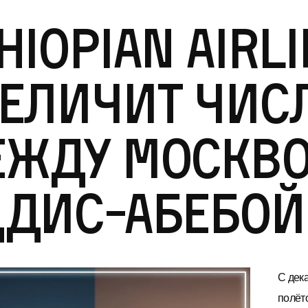
hiopian Airl
еличит чис
жду Москво
ддис-Абебо
С дека
полёт