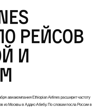
ines
ло рейсов
й и
йм
бря авиакомпания Ethiopian Airlines расширит частоту
ов из Москвы в Аддис-Абебу. По словам посла России в