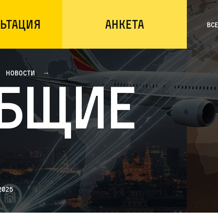
ьтация
Анкета
Вс
Новости
бщие
2025