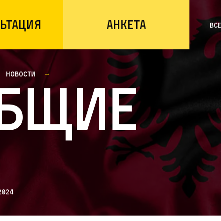
ьтация
Анкета
Вс
Новости
бщие
2024