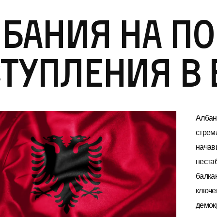
бания на по
тупления в 
Албани
стрем
начав
неста
балка
ключе
демок