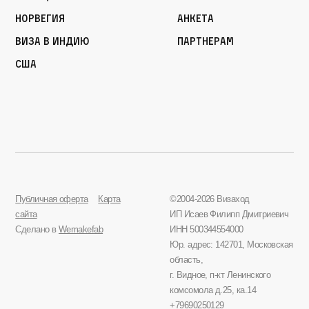
Норвегия
Анкета
Виза в Индию
Партнерам
США
Публичная оферта
Карта
©2004-2026 Визаход
сайта
ИП Исаев Филипп Дмитриевич
Сделано в
Wemakefab
ИНН 500344554000
Юр. адрес: 142701, Московская
область,
г. Видное, п-кт Ленинского
комсомола д.25, ка.14
+79690250129