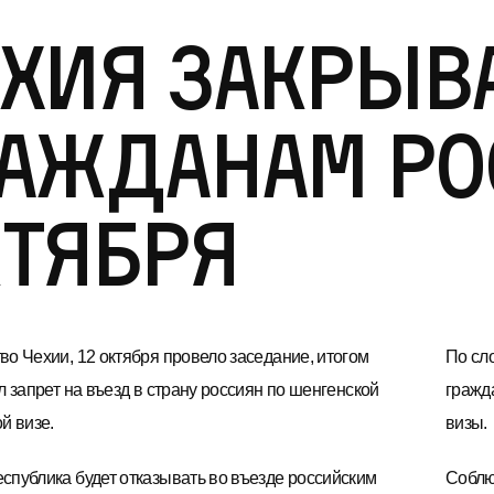
хия закрыв
ажданам Ро
тября
во Чехии, 12 октября провело заседание, итогом
По сло
л запрет на въезд в страну россиян по шенгенской
гражд
й визе.
визы.
спублика будет отказывать во въезде российским
Соблю