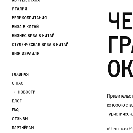
Че
Италия
Великобритания
Виза в Китай
гр
Бизнес виза в Китай
Студенческая виза в Китай
ВНЖ Израиля
ок
Главная
О нас
Новости
Правительст
Блог
которого ста
FAQ
туристическо
Отзывы
Партнёрам
«Чешская Ре