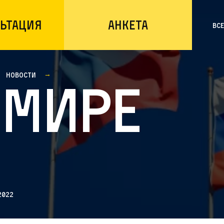
ьтация
Анкета
Вс
Новости
 мире
2022