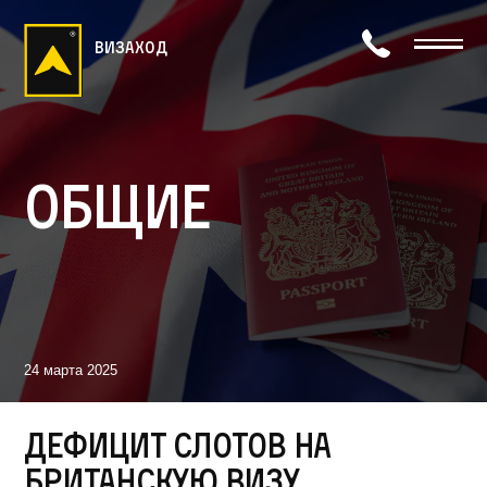
визаход
Общие
24 марта 2025
Дефицит слотов на
британскую визу