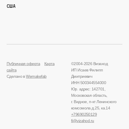
США
Публичная оферта
Карта
©2004-2026 Визаход
сайта
ИП Исаев Филипп
Сделано в
Wemakefab
Дмитриевич
ИНН 500344554000
Юр. адрес: 142701,
Московская область,
г. Видное, п-кт Ленинского
комсомола д.25, ка.14
+79690250129
fi@vizahod.ru