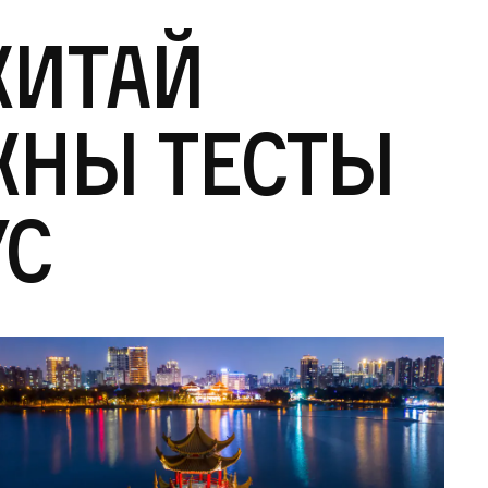
Китай
жны тесты
ус