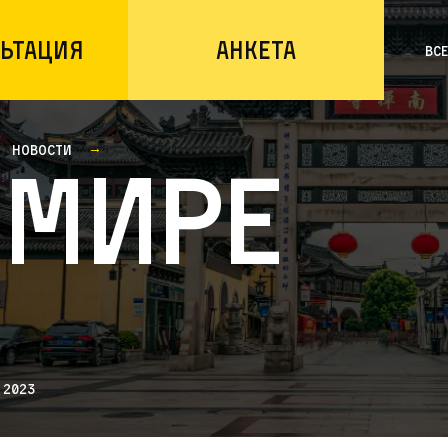
ьтация
Анкета
Вс
Новости
 мире
 2023