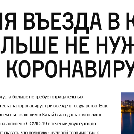
я въезда в 
льше не ну
 коронавир
вгуста больше не требует отрицательных
теста на коронавирус при въезде в государство. Еще
 всем въезжающим в Китай было достаточно лишь
 на антиген к COVID-19 в течении двух суток до
т сказать, что политику «нулевой терпимости» к