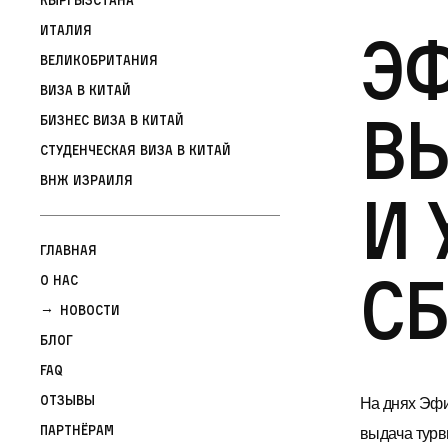
Э
Италия
Великобритания
Виза в Китай
вы
Бизнес виза в Китай
Студенческая виза в Китай
ВНЖ Израиля
и 
Главная
сб
О нас
Новости
Блог
FAQ
Отзывы
На днях Эфи
Партнёрам
выдача турв