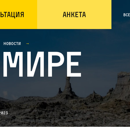
ьтация
Анкета
Вс
Новости
 мире
2023