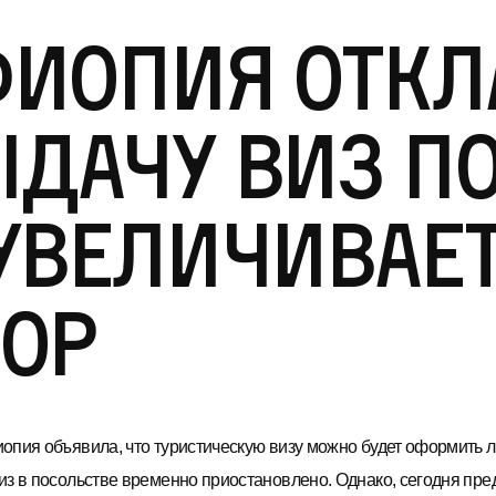
фиопия откл
дачу виз п
увеличивае
ор
опия объявила, что туристическую визу можно будет оформить ли
из в посольстве временно приостановлено. Однако, сегодня пре