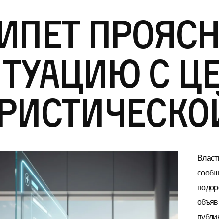
ипет прояс
туацию с ц
ристическо
Власт
сообщ
подор
объяв
публи