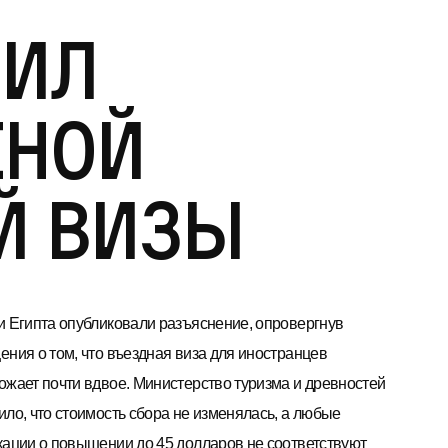
нил
еной
й визы
и Египта опубликовали разъяснение, опровергнув
ения о том, что въездная виза для иностранцев
ожает почти вдвое. Министерство туризма и древностей
ило, что стоимость сбора не изменялась, а любые
кации о повышении до 45 долларов не соответствуют