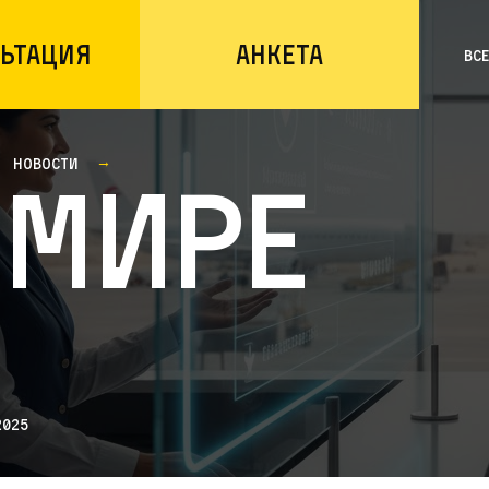
ьтация
Анкета
Вс
Новости
 мире
2025