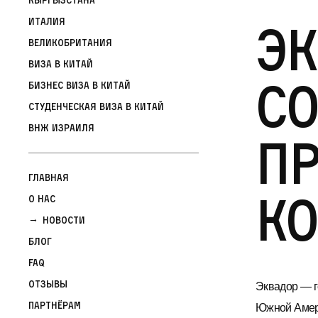
Эк
Италия
Великобритания
Виза в Китай
с
Бизнес виза в Китай
Студенческая виза в Китай
ВНЖ Израиля
п
Главная
К
О нас
Новости
Блог
FAQ
Отзывы
Эквадор — г
Партнёрам
Южной Амери