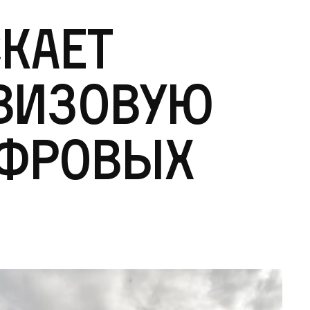
кает
визовую
ифровых