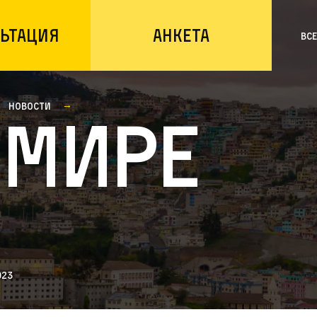
ьтация
Анкета
Вс
Новости
 мире
023