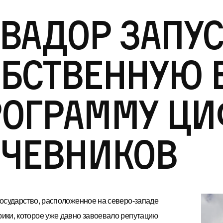
вадор запус
обственную 
рограмму Ц
очевников
осударство, расположенное на северо-западе
ки, которое уже давно завоевало репутацию