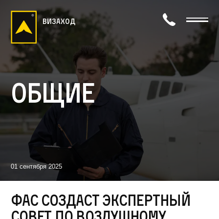
визаход
Общие
01 сентября 2025
ФАС создаст экспертный
совет по воздушному