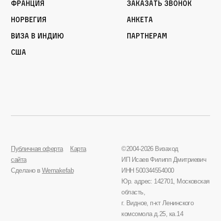
Франция
Заказать звонок
Норвегия
Анкета
Виза в Индию
Партнерам
США
Публичная оферта
Карта
©2004-2026 Визаход
сайта
ИП Исаев Филипп Дмитриевич
Сделано в
Wemakefab
ИНН 500344554000
Юр. адрес: 142701, Московская
область,
г. Видное, п-кт Ленинского
комсомола д.25, ка.14