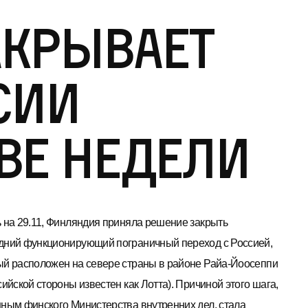
крывает
сии
ве недели
ь на 29.11, Финляндия приняла решение закрыть
дний функционирующий пограничный переход с Россией,
ый расположен на севере страны в районе Райа-Йоосеппи
сийской стороны известен как Лотта). Причиной этого шага,
нным финского Министерства внутренних дел, стала