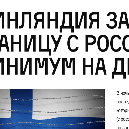
инляндия за
аницу с Рос
нимум на д
В ноч
после
котор
(с рос
по да