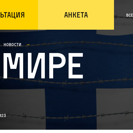
ьтация
Анкета
Вс
Новости
 мире
023