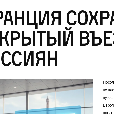
анция сохр
крытый въе
оссиян
Посол
не пл
путеш
Европе
продо