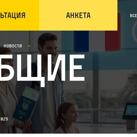
ьтация
Анкета
Вс
Новости
бщие
2025