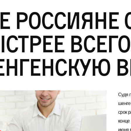
е россияне 
стрее всег
нгенскую в
Судя 
шенге
срок р
конце
июня 