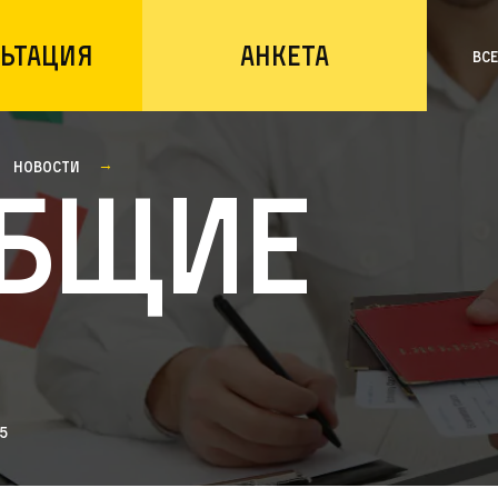
ьтация
Анкета
Вс
Новости
бщие
5