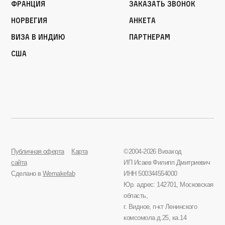
Франция
Заказать звонок
Норвегия
Анкета
Виза в Индию
Партнерам
США
Публичная оферта
Карта
©2004-2026 Визаход
сайта
ИП Исаев Филипп Дмитриевич
Сделано в
Wemakefab
ИНН 500344554000
Юр. адрес: 142701, Московская
область,
г. Видное, п-кт Ленинского
комсомола д.25, ка.14