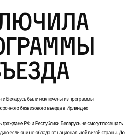
ключила
ограммы
въезда
я и Беларусь были исключены из программы
осрочного безвизового въезда в Ирландию.
ь граждане РФ и Республики Беларусь не смогут посещать
дию если они не обладают национальной визой страны. До