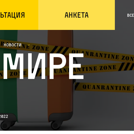
ьтация
Анкета
Вс
Новости
 мире
2022