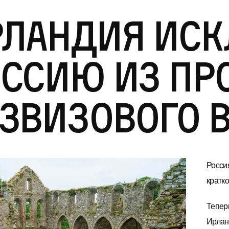
рландия ис
оссию из пр
звизового 
Росси
кратк
Тепер
Ирлан