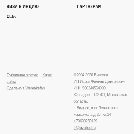
Виза в Индию
Партнерам
США
Публичная оферта
Карта
©2004-2026 Визаход
сайта
ИП Исаев Филипп Дмитриевич
Сделано в
Wemakefab
ИНН 500344554000
Юр. адрес: 142701, Московская
область,
г. Видное, п-кт Ленинского
комсомола д.25, ка.14
+79690250129
fi@vizahod.ru