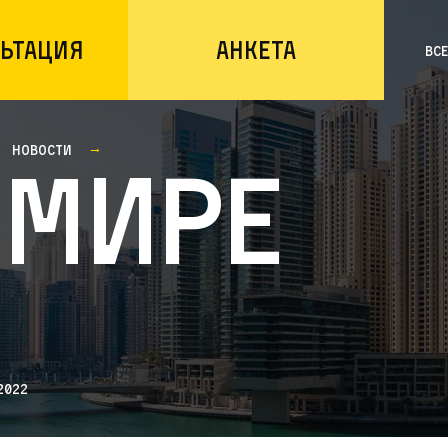
ьтация
Анкета
Вс
Новости
 мире
2022