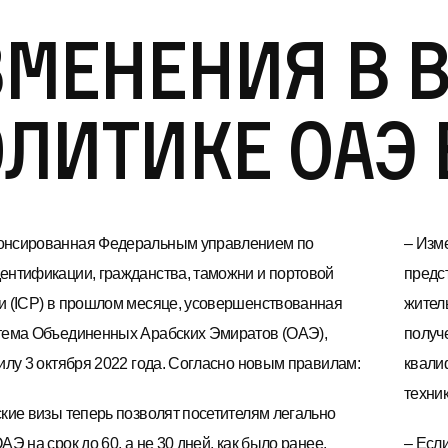
менения в 
литике ОАЭ 
онсированная Федеральным управлением по
– Изм
ентификации, гражданства, таможни и портовой
предс
и (ICP) в прошлом месяце, усовершенствованная
житель
тема Объединенных Арабских Эмиратов (ОАЭ),
получ
силу 3 октября 2022 года. Согласно новым правилам:
квали
техник
ские визы теперь позволят посетителям легально
АЭ на срок до 60, а не 30 дней, как было ранее.
– Есл