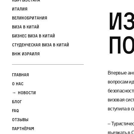
Из
Италия
Великобритания
Виза в Китай
по
Бизнес виза в Китай
Студенческая виза в Китай
ВНЖ Израиля
Впервые ан
Главная
вопросам ид
О нас
безопасност
Новости
визовая сис
Блог
вступила в 
FAQ
Отзывы
– Туристиче
Партнёрам
въезжать в О