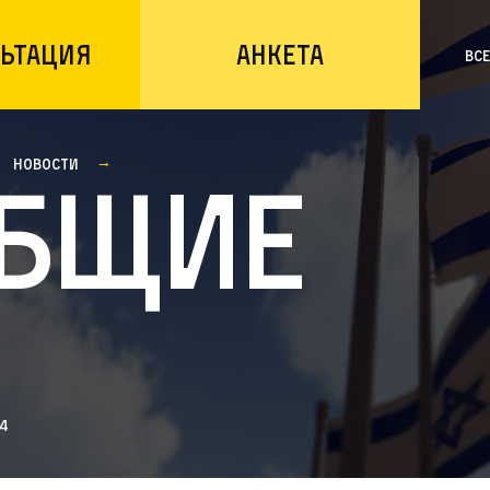
ьтация
Анкета
Вс
Новости
бщие
4