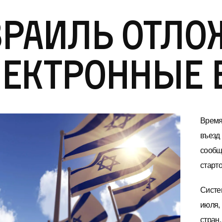
зраиль отло
лектронные 
Время
въезд 
сообщ
старт
Систе
июля,
стран