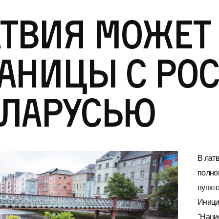
твия может
аницы с Ро
еларусью
В лат
полно
пункто
Иници
"Наци