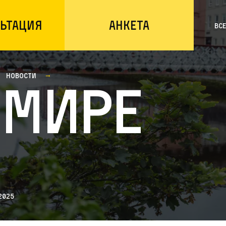
ьтация
Анкета
Вс
Новости
 мире
2025