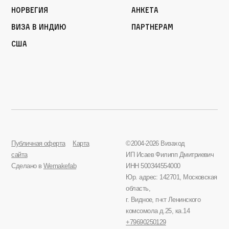
Норвегия
Анкета
Виза в Индию
Партнерам
США
Публичная оферта
Карта
©2004-2026 Визаход
сайта
ИП Исаев Филипп Дмитриевич
Сделано в
Wemakefab
ИНН 500344554000
Юр. адрес: 142701, Московская
область,
г. Видное, п-кт Ленинского
комсомола д.25, ка.14
+79690250129