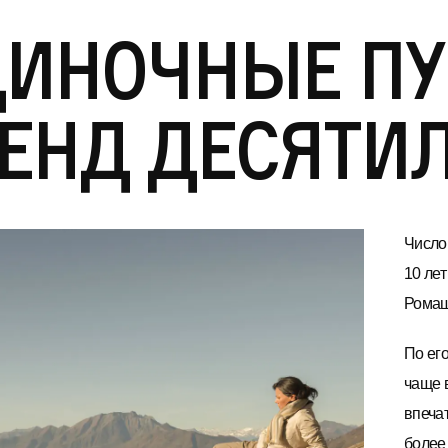
диночные пу
енд десяти
Число
10 ле
Ромаш
По ег
чаще 
впеча
более