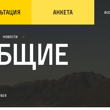
ьтация
Анкета
Вс
Новости
бщие
2024