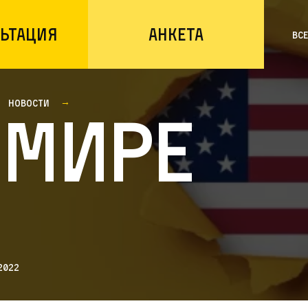
ьтация
Анкета
Вс
Новости
 мире
2022