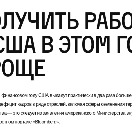
лучить раб
США в этом г
роще
финансовом году США выдадут практически в два раза большее 
дефицит кадров в ряде отраслей, включая сферы озеленения те
тва — это следует из заявления американского Министерства вну
остном портале «Bloomberg».