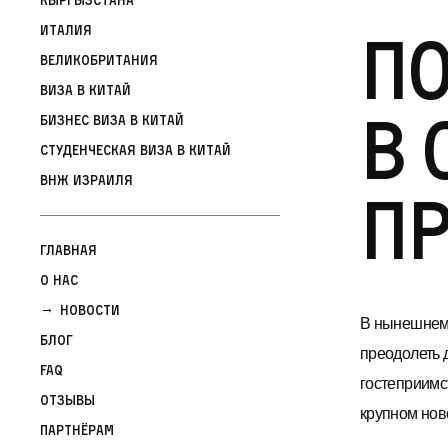
По
Италия
Великобритания
Виза в Китай
в 
Бизнес виза в Китай
Студенческая виза в Китай
ВНЖ Израиля
п
Главная
О нас
Новости
В нынешнем 
Блог
преодолеть 
FAQ
гостеприимс
Отзывы
крупном нов
Партнёрам