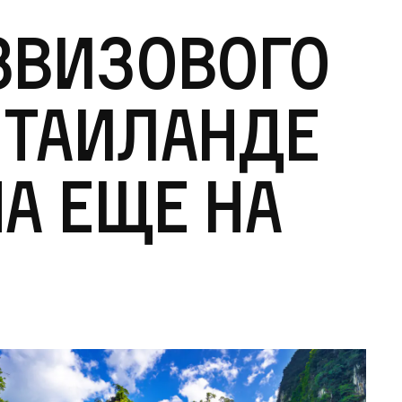
звизового
 Таиланде
а еще на