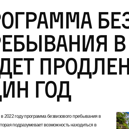
ограмма бе
ебывания в
дет продлен
ин год
в 2022 году программа безвизового пребывания в
оторая подразумевает возможность находиться в