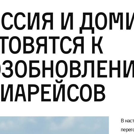
ссия и Дом
товятся к
озобновлен
иарейсов
В нас
перег