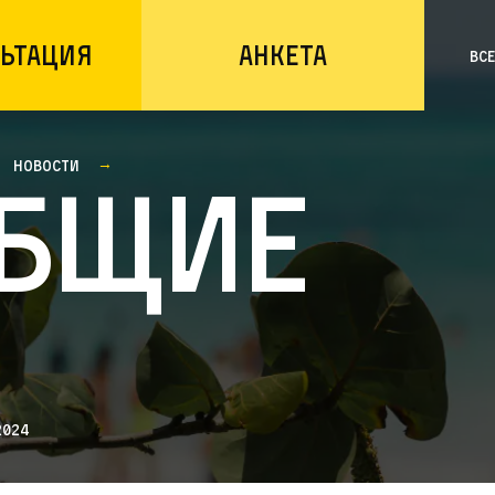
ьтация
Анкета
Вс
Новости
бщие
2024