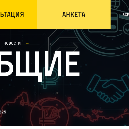
ьтация
Анкета
Вс
Новости
бщие
025