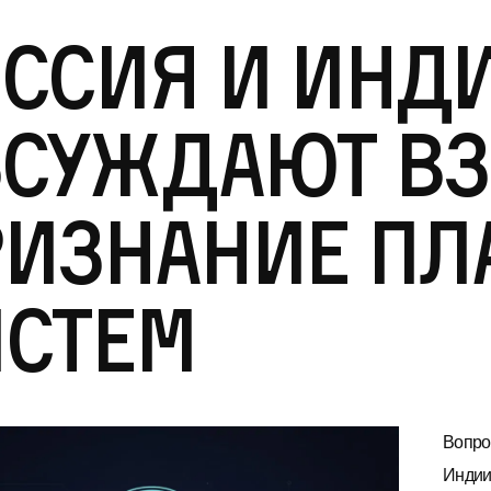
ссия и Инд
бсуждают в
ризнание пл
истем
Вопро
Индии