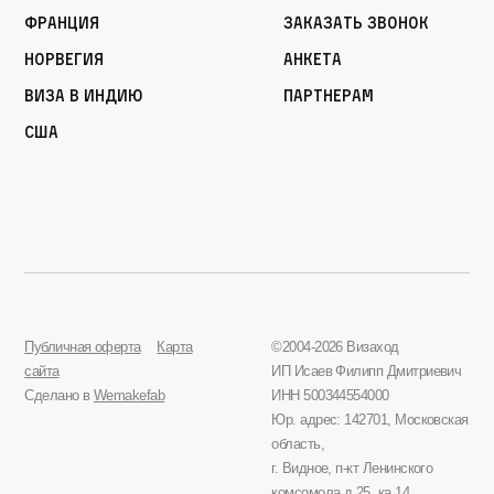
Франция
Заказать звонок
Норвегия
Анкета
Виза в Индию
Партнерам
США
Публичная оферта
Карта
©2004-2026 Визаход
сайта
ИП Исаев Филипп Дмитриевич
Сделано в
Wemakefab
ИНН 500344554000
Юр. адрес: 142701, Московская
область,
г. Видное, п-кт Ленинского
комсомола д.25, ка.14