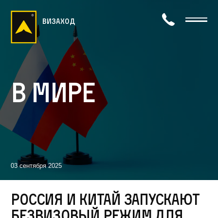
визаход
В мире
03 сентября 2025
Россия и Китай запускают
безвизовый режим для