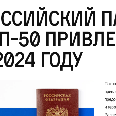
ссийский па
п-50 привл
2024 году
Паспо
привл
предо
и тер
Partn