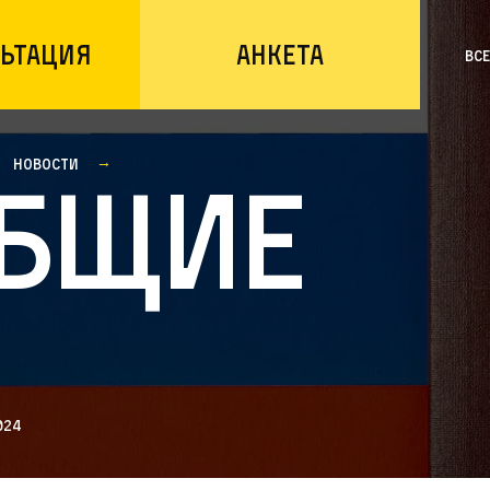
ьтация
Анкета
Вс
Новости
бщие
024