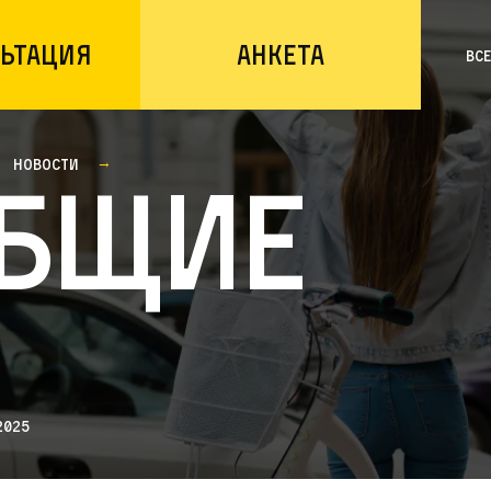
ьтация
Анкета
Вс
Новости
бщие
2025