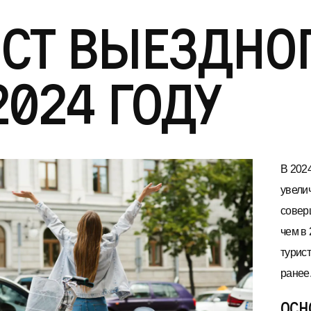
ст выездно
2024 году
В 2024
увели
совер
чем в
турист
ранее
Осн