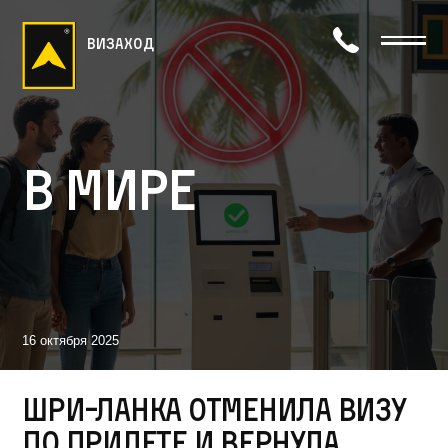
визаход
В мире
16 октября 2025
Шри-Ланка отменила визу
по прилете и вернула