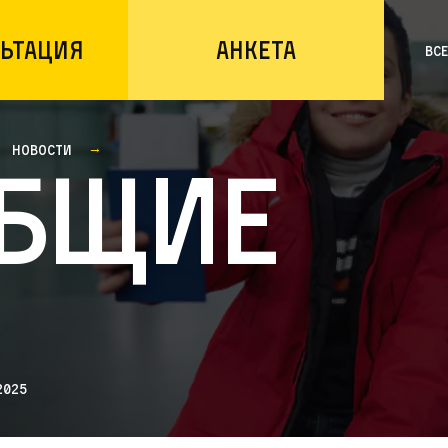
ьтация
Анкета
Вс
Новости
бщие
2025