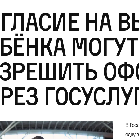
гласие на 
бёнка могут
азрешить оф
рез Госуслу
В Гос
одну 