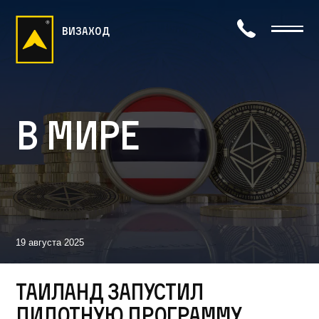
визаход
В мире
19 августа 2025
Таиланд запустил
пилотную программу