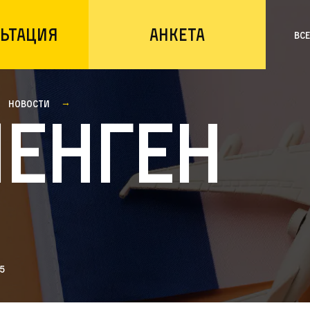
ьтация
Анкета
Вс
Новости
енген
5