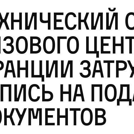
хнический с
зового цен
анции затр
пись на под
окументов