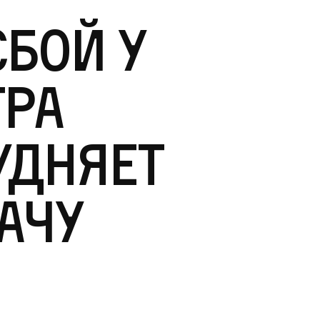
бой у
тра
удняет
ачу