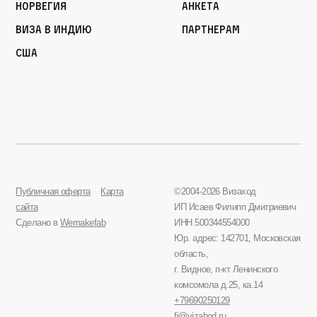
Норвегия
Анкета
Виза в Индию
Партнерам
США
Публичная оферта
Карта
©2004-2026 Визаход
сайта
ИП Исаев Филипп Дмитриевич
Сделано в
Wemakefab
ИНН 500344554000
Юр. адрес: 142701, Московская
область,
г. Видное, п-кт Ленинского
комсомола д.25, ка.14
+79690250129
fi@vizahod.ru