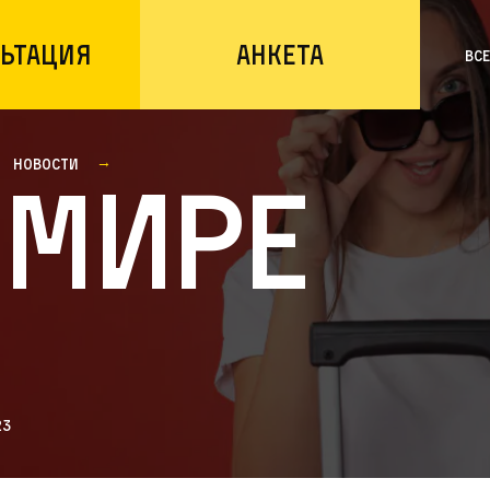
ьтация
Анкета
Вс
Новости
 мире
23