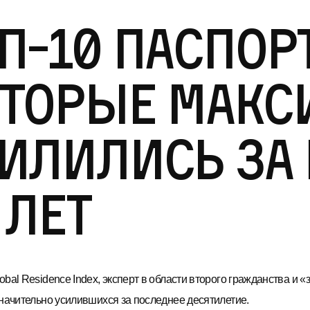
п-10 паспор
оторые макс
илились за
 лет
bal Residence Index, эксперт в области второго гражданства и 
значительно усилившихся за последнее десятилетие.