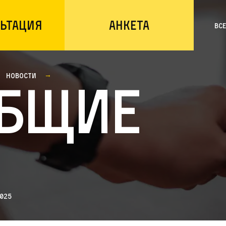
ьтация
Анкета
Вс
Новости
бщие
2025