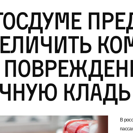
Госдуме пр
величить к
а поврежде
чную кладь
В рос
пасса