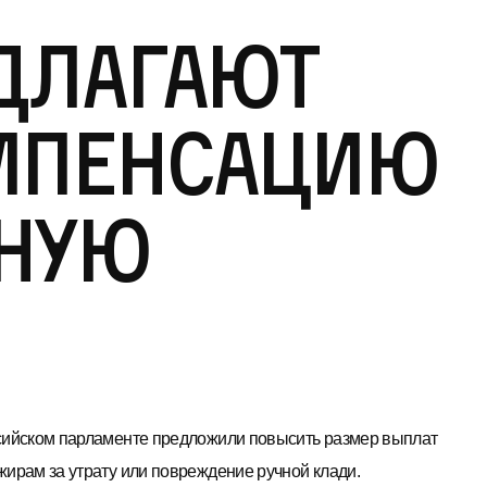
едлагают
омпенсацию
нную
сийском парламенте предложили повысить размер выплат
жирам за утрату или повреждение ручной клади.