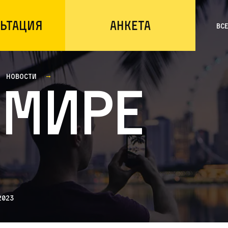
ьтация
Анкета
Вс
Новости
 мире
2023