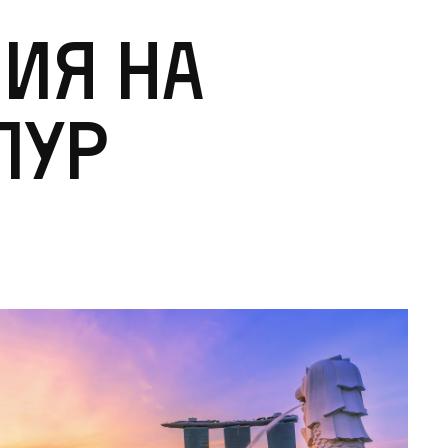
ия на
пур