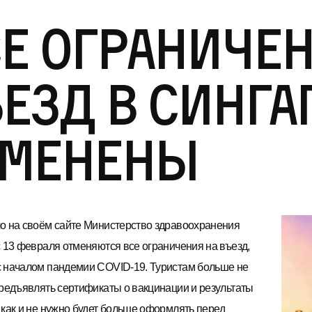
е ограничен
езд в Синга
тменены
о на своём сайте Министерство здравоохранения
с 13 февраля отменяются все ограничения на въезд,
 началом пандемии COVID-19. Туристам больше не
предъявлять сертификаты о вакцинации и результаты
 как и не нужно будет больше оформлять перед