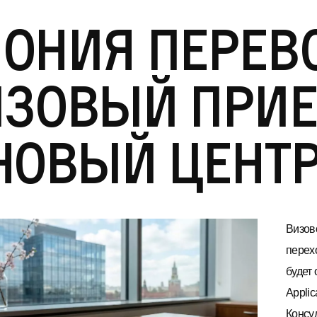
ония перев
зовый прие
новый цент
Визов
перех
будет
Appli
Консу