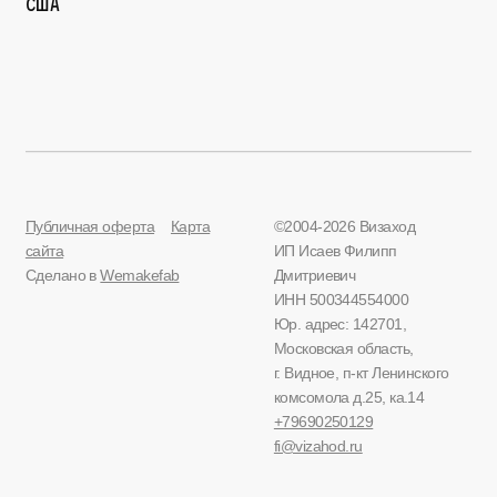
США
Публичная оферта
Карта
©2004-2026 Визаход
сайта
ИП Исаев Филипп
Сделано в
Wemakefab
Дмитриевич
ИНН 500344554000
Юр. адрес: 142701,
Московская область,
г. Видное, п-кт Ленинского
комсомола д.25, ка.14
+79690250129
fi@vizahod.ru