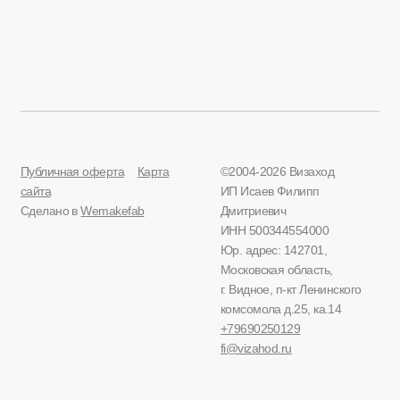
Публичная оферта
Карта
©2004-2026 Визаход
сайта
ИП Исаев Филипп
Сделано в
Wemakefab
Дмитриевич
ИНН 500344554000
Юр. адрес: 142701,
Московская область,
г. Видное, п-кт Ленинского
комсомола д.25, ка.14
+79690250129
fi@vizahod.ru