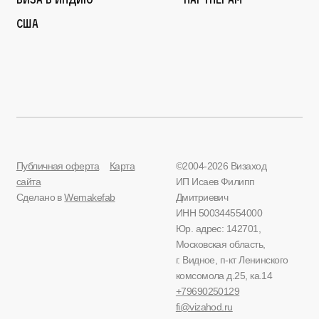
США
Публичная оферта
Карта
©2004-2026 Визаход
сайта
ИП Исаев Филипп
Сделано в
Wemakefab
Дмитриевич
ИНН 500344554000
Юр. адрес: 142701,
Московская область,
г. Видное, п-кт Ленинского
комсомола д.25, ка.14
+79690250129
fi@vizahod.ru