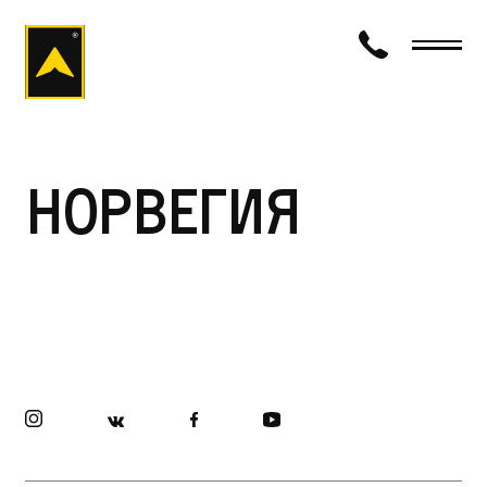
визаход
Норвегия