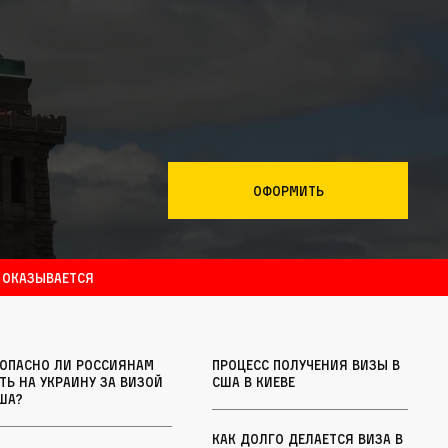
Оформить
 оказывается
зопасно ли россиянам
Процесс получения визы в
ть на Украину за визой
США в Киеве
ША?
Как долго делается виза в