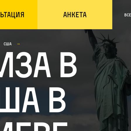
ьтация
Анкета
Вс
США
иза в
ША в