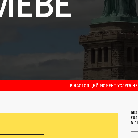
иеве
В настоящий момент услуга не
Бе
еха
в С