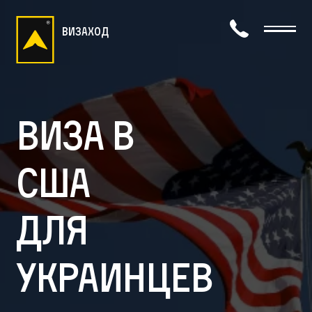
визаход
Виза в
США
для
украинцев