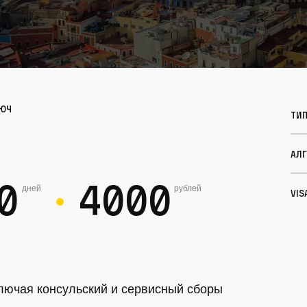
люч
Ти
Ал
0
4000
дней
рублей
Vis
●
лючая консульский и сервисный сборы