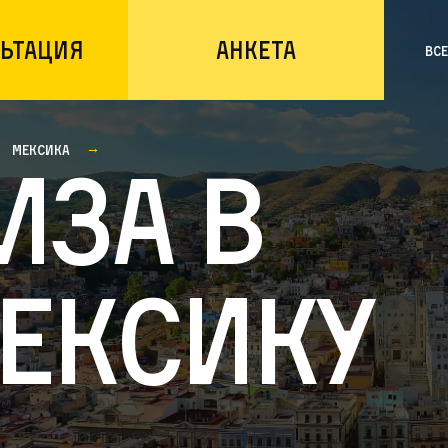
ьтация
Анкета
Вс
Мексика
иза в
ексику